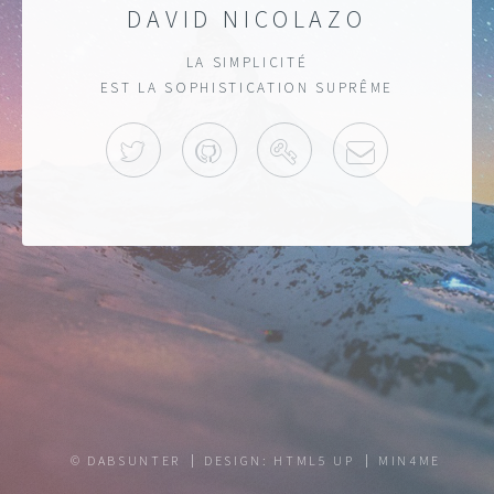
DAVID NICOLAZO
LA SIMPLICITÉ
EST LA SOPHISTICATION SUPRÊME
TWITTER
GITHUB
KEYBASE
MAIL
© DABSUNTER
DESIGN:
HTML5 UP
MIN4ME